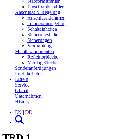
Stabformstrahler
Einschraubstrahler
Anschluss & Regelung
Anschlussklemmen
Temperaturregelung
Schalteinheiten
Sicherungshalter
Sicherungen
Verdrahtung
Metall­komponenten
Reflektorbleche
Montagebleche
Sonder­anfertigungen
Produktfinder
Elstein
Service
Global
Unternehmen
History
EN
|
DE
TRD 1