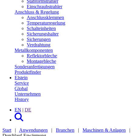
Stabformstrahler
Einschraubstrahler
Anschluss & Regelung
Anschlussklemmen
Temperaturregelung
Schalteinheiten
Sicherungshalter
Sicherungen
Verdrahtung
Metall­komponenten
Reflektorbleche
Montagebleche
Sonder­anfertigungen
Produktfinder
Elstein
Service
Global
Unternehmen
History
EN
|
DE
Start
|
Anwendungen
|
Branchen
|
Maschinen & Anlagen
|
Durchlauf-Erwärmung